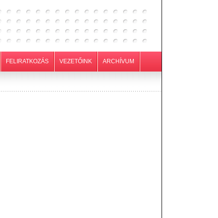
FELIRATKOZÁS
VEZETŐINK
ARCHÍVUM