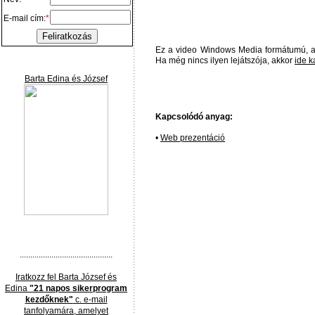
E-mail cím:
*
Ez a video Windows Media formátumú, a
Ha még nincs ilyen lejátszója, akkor
ide k
Barta Edina és József
Kapcsolódó anyag:
•
Web prezentáció
............................................
Iratkozz fel Barta József és
Edina
"21 napos sikerprogram
kezdőknek"
c. e-mail
tanfolyamára, amelyet