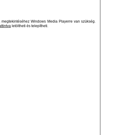
 megtekintéséhez Windows Media Playerre van szükség.
attintva
letöltheti és telepítheti.