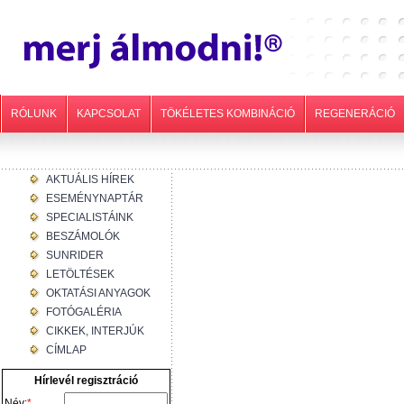
RÓLUNK
KAPCSOLAT
TÖKÉLETES KOMBINÁCIÓ
REGENERÁCIÓ
AKTUÁLIS HÍREK
ESEMÉNYNAPTÁR
SPECIALISTÁINK
BESZÁMOLÓK
SUNRIDER
LETÖLTÉSEK
OKTATÁSI ANYAGOK
FOTÓGALÉRIA
CIKKEK, INTERJÚK
CÍMLAP
Hírlevél regisztráció
Név:
*