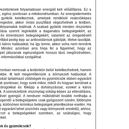
zetünknek folyamatosan energiát kell előállítania. Ez a
ik, egész pontosan a mitokondriumban. Az energiatermelés
yökök keletkeznek, amelyek rendkívül reakcióképes
ngedve, akkor óriási pusztítást végezhetnek a testben,
mfolyamatok leállnak. A szabad gyökök minden részünkre
lása szerint leginkább a daganatos betegségekért, az
 és érrendszeri betegségekért, valamint az öregedésért
títást pedig épp az antioxidánsok gátolják, illetve lassítják.
i káros hatásaikat, ha így lenne, akkor soha nem lennénk
indez azonban arra hívja fel a figyelmet, hogy az
epet játszanak egészségünk hosszú távú megőrzésében,
 információkkal szolgálhat.
zonban nemcsak a testünkön belül keletkezhetnek, hanem
nkbe. Itt kell megemlítenünk a környezeti hatásokat. A
yokat tartalmazó zöldségek és gyümölcsök ebben egyaránt
uk pontosan, hogy ezek mikor, miből és hogyan kerülnek a
 drogokkal és főképp a dohányzással, ezeket a káros
. A szervezetünk viszonylag sokáig képes az ellenállásra,
el gyengül. A rendszer működését tovább ronthatja a
elegendő a betegségekre csak gyógyszert szedni, többnyire
g, különösen krónikus betegségek jelentkezése esetén. Ha
mi egyaránt lehet pszichés vagy környezeti eredetű), ahhoz,
cot a betegségekkel szemben, az szükséges, hogy
nket.
égek és gyümölcsök?