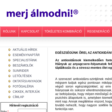
RÓLUNK
KAPCSOLAT
TÖKÉLETES KOMBINÁCIÓ
REGENERÁCIÓ
AKTUÁLIS HÍREK
EGÉSZSÉGÜNK ÕREI, AZ ANTIOXIDÁ
ESEMÉNYNAPTÁR
SPECIALISTÁINK
Az antioxidánsok kiemelkedően fon
Hiányuk az anyagcsere-folyamatok fel
BESZÁMOLÓK
táplálkozás és a stressz-mentes élet eg
SUNRIDER
LETÖLTÉSEK
A szervezet antioxidáns-szintjének mér
OKTATÁSI ANYAGOK
mégsem tudjuk egész pontosan miképp f
FOTÓGALÉRIA
végső soron egészségünkkel; az erre
hiányosak és sokszor ellentmondásosak.
CIKKEK, INTERJÚK
az befolyásolja, hogy milyen minőségű 
CÍMLAP
pszichés állapotunk is, amelyben kiemelk
mint nap. Annak megítélése viszont, hogy
tovább nehezíti, hogy nagyon sokféle f
Hírlevél regisztráció
funkciója van.
Név:
*