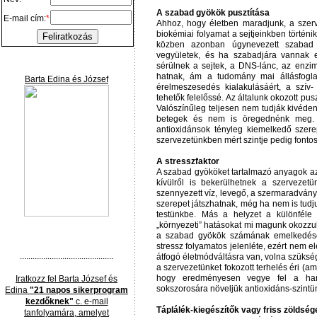
A szabad gyökök pusztítása
E-mail cím:
*
Ahhoz, hogy életben maradjunk, a szerve
biokémiai folyamat a sejtjeinkben történ
közben azonban úgynevezett szabad g
vegyületek, és ha szabadjára vannak e
sérülnek a sejtek, a DNS-lánc, az enzi
hatnak, ám a tudomány mai állásfogla
Barta Edina és József
érelmeszesedés kialakulásáért, a szív-
tehetők felelőssé. Az általunk okozott pusz
Valószínűleg teljesen nem tudják kivéden
betegek és nem is öregednénk meg. M
antioxidánsok tényleg kiemelkedő szer
szervezetünkben mért szintje pedig fontos
A stresszfaktor
A szabad gyököket tartalmazó anyagok a
kívülről is bekerülhetnek a szervezetü
szennyezett víz, levegő, a szermaradván
szerepet játszhatnak, még ha nem is tudj
testünkbe. Más a helyzet a különféle
„környezeti” hatásokat mi magunk okozzuk
a szabad gyökök számának emelkedésév
stressz folyamatos jelenléte, ezért nem 
............................................
átfogó életmódváltásra van, volna szüksé
a szervezetünket fokozott terhelés éri (a
hogy eredményesen vegye fel a har
Iratkozz fel Barta József és
sokszorosára növeljük antioxidáns-szintü
Edina
"21 napos sikerprogram
kezdőknek"
c. e-mail
Táplálék-kiegészítők vagy friss zölds
tanfolyamára, amelyet