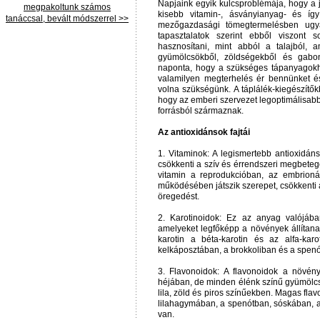
Napjaink egyik kulcsproblémája, hogy a
megpakoltunk számos
kisebb vitamin-, ásványianyag- és így
tanáccsal, bevált módszerrel >>
mezőgazdasági tömegtermelésben ugya
tapasztalatok szerint ebből viszont
hasznosítani, mint abból a talajból, am
gyümölcsökből, zöldségekből és gabon
naponta, hogy a szükséges tápanyagokh
valamilyen megterhelés ér bennünket é
volna szükségünk. A táplálék-kiegészítők
hogy az emberi szervezet legoptimálisab
forrásból származnak.
Az antioxidánsok fajtái
1. Vitaminok: A legismertebb antioxidáns
csökkenti a szív és érrendszeri megbeteg
vitamin a reprodukcióban, az embrionál
működésében játszik szerepet, csökkenti a
öregedést.
2. Karotinoidok: Ez az anyag valójába
amelyeket legfőképp a növények állítanak
karotin a béta-karotin és az alfa-kar
kelkáposztában, a brokkoliban és a spenó
3. Flavonoidok: A flavonoidok a növén
héjában, de minden élénk színű gyümölcs
lila, zöld és piros színűekben. Magas flav
lilahagymában, a spenótban, sóskában, 
van.