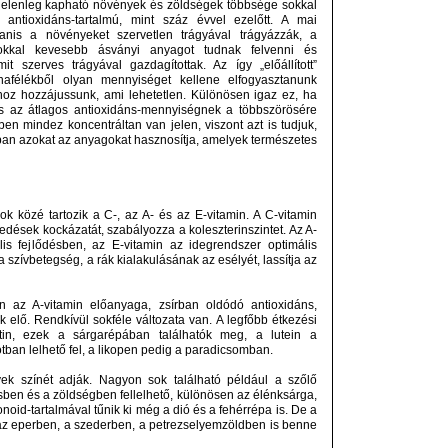
 jelenleg kapható növények és zöldségek többsége sokkal
 antioxidáns-tartalmú, mint száz évvel ezelőtt. A mai
nis a növényeket szervetlen trágyával trágyázzák, a
 sokkal kevesebb ásványi anyagot tudnak felvenni és
it szerves trágyával gazdagítottak. Az így „előállított”
afélékből olyan mennyiséget kellene elfogyasztanunk
oz hozzájussunk, ami lehetetlen. Különösen igaz ez, ha
s az átlagos antioxidáns-mennyiségnek a többszörösére
ben mindez koncentráltan van jelen, viszont azt is tudjuk,
ban azokat az anyagokat hasznosítja, amelyek természetes
ok közé tartozik a C-, az A- és az E-vitamin. A C-vitamin
edések kockázatát, szabályozza a koleszterinszintet. Az A-
is fejlődésben, az E-vitamin az idegrendszer optimális
 szívbetegség, a rák kialakulásának az esélyét, lassítja az
n az A-vitamin előanyaga, zsírban oldódó antioxidáns,
 elő. Rendkívül sokféle változata van. A legfőbb étkezési
otin, ezek a sárgarépában találhatók meg, a lutein a
tban lelhető fel, a likopen pedig a paradicsomban.
yek színét adják. Nagyon sok található például a szőlő
ben és a zöldségben fellelhető, különösen az élénksárga,
onoid-tartalmával tűnik ki még a dió és a fehérrépa is. De a
az eperben, a szederben, a petrezselyemzöldben is benne