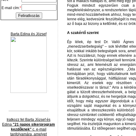
sőt a makacs hátfájás is, amit még egy pr
Fogjuk mindezt egyszerűen csak a
E-mail cím:
*
megfeleléskényszer, a rendszertelen tápl
mind-mind hozzátehetnek ahhoz, hogy test
lenne elég, kedvesünk feszültségét is meg
az ő baja az bizony a kettőnké, és ez örö
A szakértő szerint
Barta Edina és József
Ép lélek, ép test Dr. Valló Ágnes 
„menedzserbetegség" – sok tévhittel ellen
kór, sokkal inkább betegségek sora, amely
Azt is hozzáteszi, hogy ennek ellenére a
létezik. Szerinte különbséget kell tennünk j
stressz az, ami felemészti az energiáin
hatással van az egészségünkre. „Oda ke
formájában jelzi, hogy változtatnunk k
után fáradékonysággal, hátfájással vagy 
kimerült. Az esetek egy részében m
viselkedészavar is társul." Arra a kérdés
gátat a túlzott stresszterhelésnek, a be
álljunk a dolgokhoz, és ne hergeljük mag
időt, hogy még egyszer átgondoljuk a 
vizsgálni saját magunkat és a környez
............................................
elsajátítsuk a stresszkezelés különböz
stressz-szintünket csökkentő elfoglaltsá
teljesen mindegy: egy könyv, egy jó nagy 
Iratkozz fel Barta József és
segíthet. Ha észleljük magunkon a kimer
Edina
"21 napos sikerprogram
stimulálásába. Ez időlegesen segíthet ugy
kezdőknek"
c. e-mail
tanfolyamára, amelyet