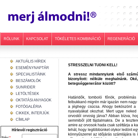
RÓLUNK
KAPCSOLAT
TÖKÉLETES KOMBINÁCIÓ
REGENERÁCIÓ
AKTUÁLIS HÍREK
STRESSZELNI TUDNI KELL!
ESEMÉNYNAPTÁR
SPECIALISTÁINK
A stressz mindannyiunk első számú
bizonyított: nélküle meghalnánk. O
BESZÁMOLÓK
betegséggenerátor között?
SUNRIDER
LETÖLTÉSEK
Határidők, tomboló főnök, problémá
OKTATÁSI ANYAGOK
felbukkanó migrén már igazán nem nagy ü
FOTÓGALÉRIA
a jéghegy csúcsa. Ahogy beköszönt a h
nyavalyákat okozhat. Mert ugye neked 
CIKKEK, INTERJÚK
orvostól orvosig járva? Abban bízva, ho
CÍMLAP
semmiből jött fájdalmakra. De a teszte
amire az orvosok hada csak széttárja a kar
tehát, hogy legtöbbünket olykor ledönt eg
Hírlevél regisztráció
könnyűszerrel az időjárás számlájára is
Név:
*