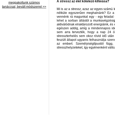
A stressz az élet kötelező kihívása?
megpakoltunk számos
tanáccsal, bevált módszerrel >>
Mi is az a stressz, azaz az egyes számú 
nélküle egyszerűen meghalnánk? Ez a 
vennénk rá magunkat egy - egy feladat 
lehet a sorban állástól a munkavégzési
aktiválódnak elraktározott energiáink, és 
egészen addig, amíg a mindennapos ide
sem arra tervezték, hogy a nap 24 ó
stresszterhelés sem okoz rövid idő után f
feszült állapot ugyanis felhasználja szer
az embert. Személyiségtípustól függ
stresszhelyzeteket, így egyénenként válto